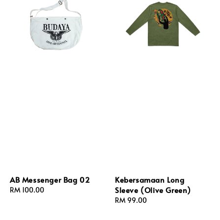
AB Messenger Bag 02
Kebersamaan Long
Sleeve (Olive Green)
Regular
RM 100.00
price
Regular
RM 99.00
price