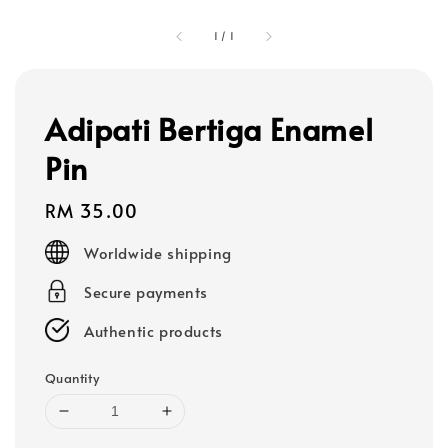
1
/
1
Adipati Bertiga Enamel
Pin
Regular
RM 35.00
price
Worldwide shipping
Secure payments
Authentic products
Quantity