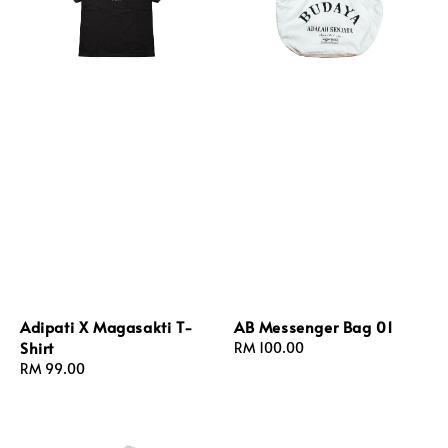
Adipati X Magasakti T-
AB Messenger Bag 01
Shirt
Regular
RM 100.00
Regular
RM 99.00
price
price